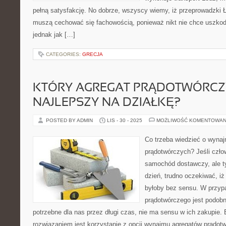
pełną satysfakcję. No dobrze, wszyscy wiemy, iż przeprowadzki
muszą cechować się fachowością, ponieważ nikt nie chce uszkod
jednak jak […]
CATEGORIES:
GRECJA
KTÓRY AGREGAT PRĄDOTWÓRCZY
NAJLEPSZY NA DZIAŁKĘ?
POSTED BY ADMIN
LIS - 30 - 2025
MOŻLIWOŚĆ KOMENTOWAN
Co trzeba wiedzieć o wyna
prądotwórczych? Jeśli czło
samochód dostawczy, ale ty
dzień, trudno oczekiwać, iż
byłoby bez sensu. W przyp
prądotwórczego jest podobni
potrzebne dla nas przez długi czas, nie ma sensu w ich zakupie
rozwiązaniem jest korzystanie z opcji wynajmu agregatów prądo