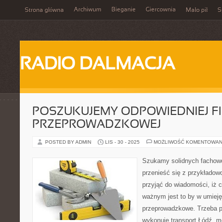
Archiwum
Bieganie
Giercownia
Strona główna
Mało pił
S
RADIO DALMACJA
POSZUKUJEMY ODPOWIEDNIEJ F
PRZEPROWADZKOWEJ
POSTED BY ADMIN
LIS - 30 - 2025
MOŻLIWOŚĆ KOMENTOWAN
Szukamy solidnych fachow
przenieść się z przykładow
przyjąć do wiadomości, iż
ważnym jest to by w umieję
przeprowadzkowe. Trzeba po
wykonuje transport Łódź, 