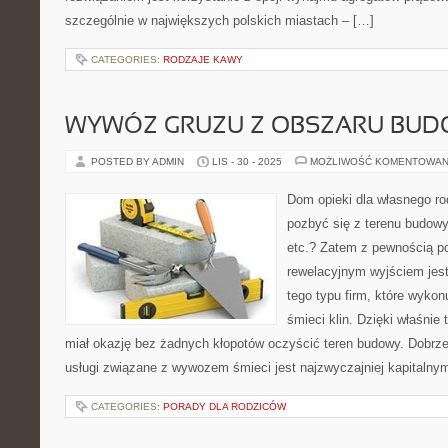
szczególnie w największych polskich miastach – […]
CATEGORIES:
RODZAJE KAWY
WYWÓZ GRUZU Z OBSZARU BU
POSTED BY ADMIN
LIS - 30 - 2025
MOŻLIWOŚĆ KOMENTOWAN
Dom opieki dla własnego r
pozbyć się z terenu budowy
etc.? Zatem z pewnością po
rewelacyjnym wyjściem jest
tego typu firm, które wykon
śmieci klin. Dzięki właśnie
miał okazję bez żadnych kłopotów oczyścić teren budowy. Dobrze,
usługi związane z wywozem śmieci jest najzwyczajniej kapitaln
CATEGORIES:
PORADY DLA RODZICÓW