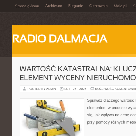
Archiwum
Bieganie
Giercownia
Strona główna
Mało pił
S
RADIO DALMACJA
WARTOŚĆ KATASTRALNA: KLUC
ELEMENT WYCENY NIERUCHOMO
POSTED BY ADMIN
LUT - 26 - 2025
MOŻLIWOŚĆ KOMENTOWA
Sprawdź dlaczego wartość 
elementem w procesie wyc
się, jak wpływa na cenę do
przy pomocy różnych metod.