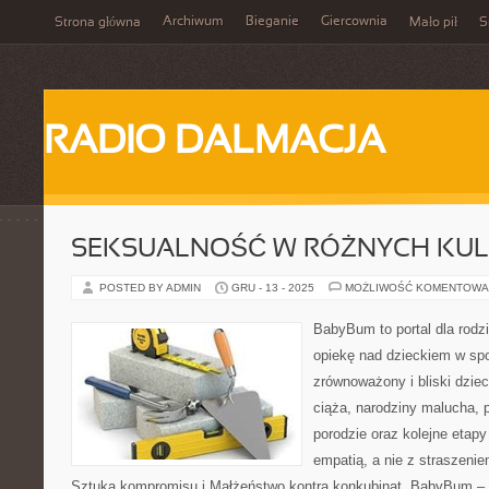
Archiwum
Bieganie
Giercownia
Strona główna
Mało pił
S
RADIO DALMACJA
SEKSUALNOŚĆ W RÓŻNYCH KU
POSTED BY ADMIN
GRU - 13 - 2025
MOŻLIWOŚĆ KOMENTOWA
BabyBum to portal dla rodz
opiekę nad dzieckiem w spos
zrównoważony i bliski dziec
ciąża, narodziny malucha, 
porodzie oraz kolejne etapy
empatią, a nie z straszenie
Sztuka kompromisu i Małżeństwo kontra konkubinat. BabyBum – 