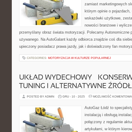
zamiast marketingowych sl
którym opinie o pojazdach,
wskazówki użytkowe, zest
nowości branżowe i wylicze
przemyślany obraz świata motoryzacji. Polecamy Autonomiczne p
używanego. Na AutoGalant każdy odbiorca znajdzie coś dla siebi
upieczony posiadacz prawa jazdy, jak i doświadczony fan motoryz
CATEGORIES:
MOTORYZACJA W KULTURZE POPULARNEJ
UKŁAD WYDECHOWY – KONSERW
TUNING I ALTERNATYWNE ŹRÓDŁ
POSTED BY ADMIN
GRU - 10 - 2025
MOŻLIWOŚĆ KOMENTOWA
AutoGaz Łódź to specjalist
instalacją i obsługą instal
połączony z regularnie akt
artykułami, w którym kiero