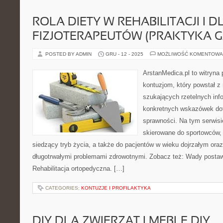
ROLA DIETY W REHABILITACJI I D
FIZJOTERAPEUTÓW (PRAKTYKA G
POSTED BY ADMIN
GRU - 12 - 2025
MOŻLIWOŚĆ KOMENTOWA
ArstanMedica.pl to witryna 
kontuzjom, który powstał z
szukających rzetelnych info
konkretnych wskazówek dot
sprawności. Na tym serwisi
skierowane do sportowców,
siedzący tryb życia, a także do pacjentów w wieku dojrzałym oraz
długotrwałymi problemami zdrowotnymi. Zobacz też: Wady postawy
Rehabilitacja ortopedyczna. […]
CATEGORIES:
KONTUZJE I PROFILAKTYKA
DIY DLA ZWIERZĄT I MEBLE DIY