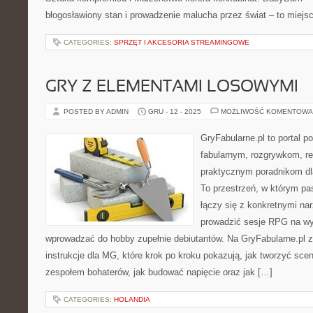
błogosławiony stan i prowadzenie malucha przez świat – to miejsc
CATEGORIES:
SPRZĘT I AKCESORIA STREAMINGOWE
GRY Z ELEMENTAMI LOSOWYMI
POSTED BY ADMIN
GRU - 12 - 2025
MOŻLIWOŚĆ KOMENTOWA
GryFabularne.pl to portal 
fabularnym, rozgrywkom, r
praktycznym poradnikom dl
To przestrzeń, w którym pas
łączy się z konkretnymi n
prowadzić sesje RPG na wy
wprowadzać do hobby zupełnie debiutantów. Na GryFabularne.pl 
instrukcje dla MG, które krok po kroku pokazują, jak tworzyć sce
zespołem bohaterów, jak budować napięcie oraz jak […]
CATEGORIES:
HOLANDIA