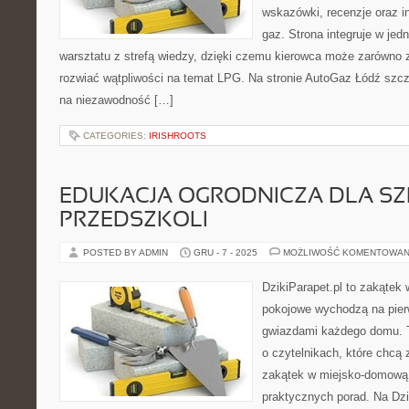
wskazówki, recenzje oraz i
gaz. Strona integruje w je
warsztatu z strefą wiedzy, dzięki czemu kierowca może zarówno z
rozwiać wątpliwości na temat LPG. Na stronie AutoGaz Łódź szcz
na niezawodność […]
CATEGORIES:
IRISHROOTS
EDUKACJA OGRODNICZA DLA SZ
PRZEDSZKOLI
POSTED BY ADMIN
GRU - 7 - 2025
MOŻLIWOŚĆ KOMENTOWAN
DzikiParapet.pl to zakątek 
pokojowe wychodzą na pierw
gwiazdami każdego domu. T
o czytelnikach, które chcą
zakątek w miejsko-domową d
praktycznych porad. Na Dzi