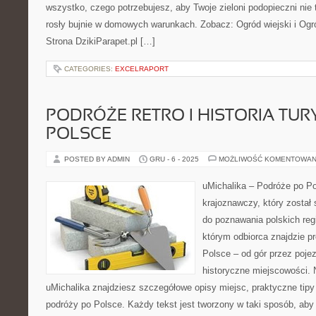
wszystko, czego potrzebujesz, aby Twoje zieloni podopieczni nie 
rosły bujnie w domowych warunkach. Zobacz: Ogród wiejski i Ogró
Strona DzikiParapet.pl […]
CATEGORIES:
EXCELRAPORT
PODRÓŻE RETRO I HISTORIA TUR
POLSCE
POSTED BY ADMIN
GRU - 6 - 2025
MOŻLIWOŚĆ KOMENTOWAN
uMichalika – Podróże po Po
krajoznawczy, który został
do poznawania polskich re
którym odbiorca znajdzie p
Polsce – od gór przez poje
historyczne miejscowości. N
uMichalika znajdziesz szczegółowe opisy miejsc, praktyczne tipy 
podróży po Polsce. Każdy tekst jest tworzony w taki sposób, aby 