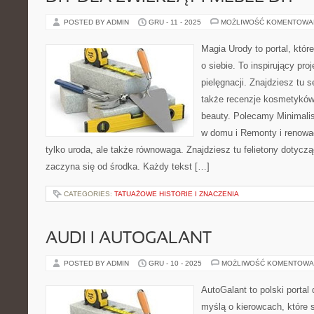
POSTED BY ADMIN
GRU - 11 - 2025
MOŻLIWOŚĆ KOMENTOWA
Magia Urody to portal, któr
o siebie. To inspirujący pro
pielęgnacji. Znajdziesz tu s
także recenzje kosmetyków,
beauty. Polecamy Minimalis
w domu i Remonty i renowac
tylko uroda, ale także równowaga. Znajdziesz tu felietony dotycz
zaczyna się od środka. Każdy tekst […]
CATEGORIES:
TATUAŻOWE HISTORIE I ZNACZENIA
AUDI I AUTOGALANT
POSTED BY ADMIN
GRU - 10 - 2025
MOŻLIWOŚĆ KOMENTOWA
AutoGalant to polski portal
myślą o kierowcach, które s