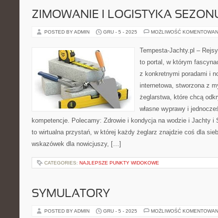
ZIMOWANIE I LOGISTYKA SEZON
POSTED BY ADMIN
GRU - 5 - 2025
MOŻLIWOŚĆ KOMENTOWAN
Tempesta-Jachty.pl – Rejsy
to portal, w którym fascyn
z konkretnymi poradami i n
internetowa, stworzona z m
żeglarstwa, które chcą od
własne wyprawy i jednocześ
kompetencje. Polecamy: Zdrowie i kondycja na wodzie i Jachty i 
to wirtualna przystań, w której każdy żeglarz znajdzie coś dla si
wskazówek dla nowicjuszy, […]
CATEGORIES:
NAJLEPSZE PUNKTY WIDOKOWE
SYMULATORY
POSTED BY ADMIN
GRU - 5 - 2025
MOŻLIWOŚĆ KOMENTOWAN