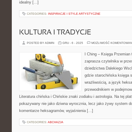
idealny […]
CATEGORIES:
INSPIRACJE I STYLE ARTYSTYCZNE
KULTURA I TRADYCJE
POSTED BY ADMIN
GRU - 6 - 2025
MOŻLIWOŚĆ KOMENTOWAN
I Ching – Księga Przemian t
zaprasza czytelnika w prz
dziedzictwa Dalekiego Wsch
gdzie starochińska księga 
wrażliwością, a język heks
przewodnikiem w podejmowa
Literatura chińska i Chińskie znaki zodiaku i astrologia. Na tej plat
pokazywany nie jako dziwna wyrocznia, lecz jako żywy system do
komentarze heksagramów, wyjaśnienia […]
CATEGORIES:
ABCHAZJA