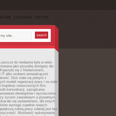
SCRIBE
FACEBOOK
TWITTER
 jeszcze do niedawna była w wielu
ktowana jako przywilej dostępny dla
 Kojarzyła się z freelancerami,
mi IT albo osobami prowadzącymi
alność. Dziś stała się jednym z
ych modeli organizacji pracy i na stałe
w krajobraz nowoczesnych firm.
sób komunikacji, zarządzania
lanowania obowiązków i wyznaczania
dzy życiem zawodowym a prywatnym.
okazała się wybawieniem, dla innych
które wymaga zupełnie nowych
większą zaletą pracy zdalnej jest bez
lastyczność. Możliwość wykonywania