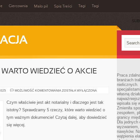
ie
Giercownia
Tagi
Tagi
Mało pił
Spis Treści
SUB
ACJA
E WARTO WIEDZIEĆ O AKCIE
Praca zdalna
branżach tra
nielicznych.
specjalista
5
2025
MOŻLIWOŚĆ KOMENTOWANIA
ZOSTAŁA WYŁĄCZONA
własną dział
RZECZY,
KTÓRE
najważniejsz
WARTO
Czym właściwie jest akt notarialny i dlaczego jest tak
wpisała się 
WIEDZIEĆ
O
Zmieniła spo
istotny? Sprawdzamy 5 rzeczy, które warto wiedzieć o
AKCIE
zespołem, p
NOTARIALNYM
tym ważnym dokumencie! Czytaj dalej, aby dowiedzieć
granicy mię
Dla jednych 
się więcej.
wyzwaniem, 
nawyków. Naj
wątpienia e