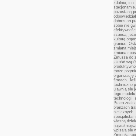
zdalnie, inn
stacjonarni
pozostaną po
odpowiedzial
dobrostan p
sobie nie gw
efektywnośc
szansą, jeże
kulturę orga
granice. Ost
zmianą miej
zmiana sposo
Zmusza do z
jakość współp
produktywnoś
może przyni
organizację ż
firmach. Jeś
techniczne p
ujawnią się 
tego modelu
technologii, 
Praca zdalna
branżach tra
nielicznych.
specjalista
własną dział
najważniejsz
wpisała się 
Zmieniła spo