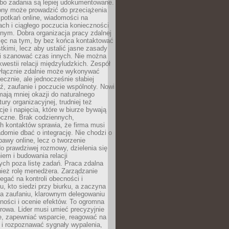
 bo zadania są lepiej udokumentowane.
rony może prowadzić do przeciążenia
potkań online, wiadomości na
ch i ciągłego poczucia konieczności
nym. Dobra organizacja pracy zdalnej
ięc na tym, by bez końca kontaktować
tkimi, lecz aby ustalić jasne zasady
 i szanować czas innych. Nie można
kwestii relacji międzyludzkich. Zespół
yłącznie zdalnie może wykonywać
ecznie, ale jednocześnie słabiej
, zaufanie i poczucie wspólnoty. Nowi
ają mniej okazji do naturalnego
ury organizacyjnej, trudniej też
e i napięcia, które w biurze bywają
oczne. Brak codziennych,
h kontaktów sprawia, że firma musi
adomie dbać o integrację. Nie chodzi o
awy online, lecz o tworzenie
do prawdziwej rozmowy, dzielenia się
em i budowania relacji
ch poza listę zadań. Praca zdalna
ież rolę menedżera. Zarządzanie
legać na kontroli obecności i
, kto siedzi przy biurku, a zaczyna
na zaufaniu, klarownym delegowaniu
ności i ocenie efektów. To ogromna
rowa. Lider musi umieć precyzyjnie
e, zapewniać wsparcie, reagować na
 i rozpoznawać sygnały wypalenia,