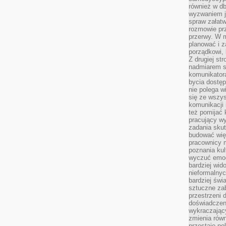
również w db
wyzwaniem j
spraw załatw
rozmowie prz
przerwy. W 
planować i z
porządkowi,
Z drugiej st
nadmiarem s
komunikatora
bycia dostęp
nie polega w
się ze wszys
komunikacji
też pomijać 
pracujący w
zadania skut
budować więź
pracownicy m
poznania kult
wyczuć emocj
bardziej wid
nieformalnyc
bardziej świ
sztuczne zab
przestrzeni 
doświadczeni
wykraczający
zmienia równ
przestaje po