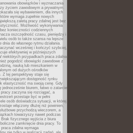
lanowania obowiązków i wyznaczania
dzy życiem zawodowym a prywatnym.
okazała się wybawieniem, dla innych
które wymaga zupełnie nowych
większą zaletą pracy zdalnej jest bez
lastyczność. Możliwość wykonywania
bez konieczności codziennych
nacza oszczędność czasu, pieniędzy i
 wielu osób to także szansa na lepsze
 dnia do własnego rytmu działania.
aczynać wcześniej i kończyć szybciej,
acuje efektywniej w późniejszych
W niektórych przypadkach praca zdalna
nież pogodzić obowiązki zawodowe z
rodziną, nauką lub mieszkaniem w
alonym od dużych ośrodków
 Z tej perspektywy staje się
zwiększającym dostępność rynku
ak elastyczność ma swoją cenę. Gdy
ę jednocześnie biurem, łatwo o zatarcie
 pracy zaczyna się rozciągać, a
estrzeń przestaje być w pełni
ele osób doświadcza sytuacji, w której
ostaje włączony dłużej niż powinien,
służbowe przychodzą wieczorem, a
iązkach towarzyszy nawet podczas
Brak fizycznego wyjścia z biura
boliczne zamknięcie dnia pracy. To
e praca zdalna wymaga
ny nie tylko w realizacji zadań, ale