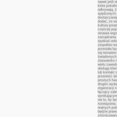
nawet jeśli 
które potraf
odkrywają, że
spędzonych 
dostarczanej
dodać, że wo
kultura pora
częściej poj
omawia ergo
zarządzania
spotkań onl
zespołów ro
przestała b
się tematem 
świadomych d
stanowisko n
wielu zawoda
obsługa klie
lub kontakt z
przenieść do
prostych ha
drugim wydaj
organizacji 
łączący zale
wynikającym
nie to, by b
rozwiązania
realnych pot
będzie prawd
zróżnicowan