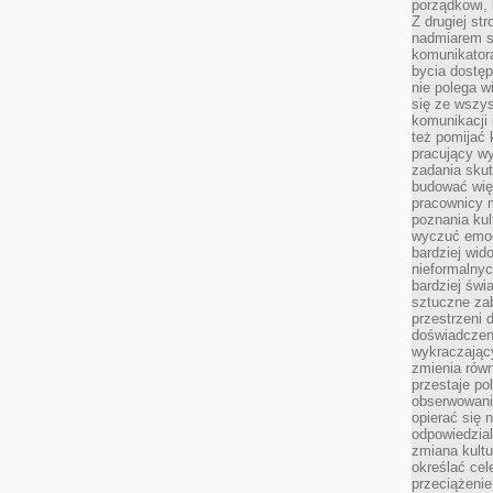
porządkowi,
Z drugiej st
nadmiarem s
komunikatora
bycia dostęp
nie polega w
się ze wszys
komunikacji
też pomijać 
pracujący w
zadania skut
budować więź
pracownicy m
poznania kult
wyczuć emocj
bardziej wid
nieformalnyc
bardziej świ
sztuczne zab
przestrzeni 
doświadczeni
wykraczający
zmienia równ
przestaje po
obserwowaniu
opierać się 
odpowiedzial
zmiana kultu
określać cel
przeciążenie