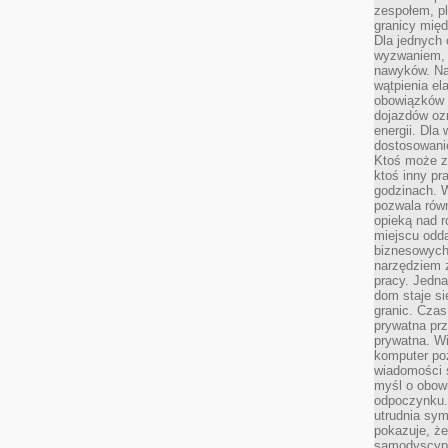
zespołem, p
granicy mię
Dla jednych 
wyzwaniem, 
nawyków. Naj
wątpienia e
obowiązków 
dojazdów oz
energii. Dla
dostosowanie
Ktoś może z
ktoś inny pr
godzinach. 
pozwala rów
opieką nad 
miejscu odd
biznesowych.
narzędziem 
pracy. Jedn
dom staje si
granic. Czas
prywatna prz
prywatna. Wi
komputer poz
wiadomości 
myśl o obow
odpoczynku. 
utrudnia sym
pokazuje, ż
samodyscypli