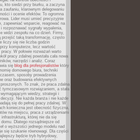
, kto siedzi przy biurku, a zaczyna
na zaufaniu, klarownym delegowaniu
ności i ocenie efektów. To ogromna
rowa. Lider musi umieć precyzyjnie
e, zapewniać wsparcie, reagować na
 i rozpoznawać sygnały wypalenia,
nie widzi zespołu na co dzień. Firmy,
ią przejść taką transformację, często
 liczy się nie liczba godzin
przy komputerze, lecz wartość
 pracy. W połowie rozważań warto
kół pracy zdalnej powstała cała nowa
dników, narzędzi i analiz. Coraz
awia się
blog dla profesjonalistów
który
nomię domowego biura, techniki
 czasem, sposoby prowadzenia
ine oraz budowania efektywnych
zproszonych. To znak, że praca zdalna
yć tymczasowym rozwiązaniem, a stała
wymagającym wiedzy, strategii i
ecyzji. Nie każda branża i nie każde
adają się do pełnej pracy zdalnej. W
ch konieczna jest obecność fizyczna,
ntów na miejscu, praca z urządzeniami
 infrastrukturą, której nie da się
 domu. Dlatego rozsądniejsze od
seł o wyższości jednego modelu nad
e się szukanie równowagi. Dla części
najlepszy będzie tryb hybrydowy,