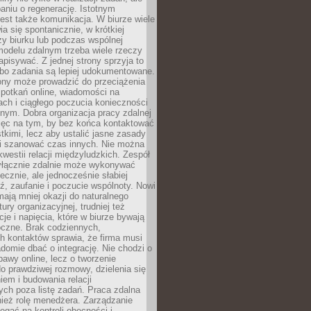
aniu o regenerację. Istotnym
est także komunikacja. W biurze wiele
ia się spontanicznie, w krótkiej
y biurku lub podczas wspólnej
modelu zdalnym trzeba wiele rzeczy
apisywać. Z jednej strony sprzyja to
 bo zadania są lepiej udokumentowane.
rony może prowadzić do przeciążenia
potkań online, wiadomości na
ch i ciągłego poczucia konieczności
nym. Dobra organizacja pracy zdalnej
ięc na tym, by bez końca kontaktować
tkimi, lecz aby ustalić jasne zasady
 i szanować czas innych. Nie można
kwestii relacji międzyludzkich. Zespół
yłącznie zdalnie może wykonywać
ecznie, ale jednocześnie słabiej
, zaufanie i poczucie wspólnoty. Nowi
ają mniej okazji do naturalnego
ury organizacyjnej, trudniej też
e i napięcia, które w biurze bywają
oczne. Brak codziennych,
h kontaktów sprawia, że firma musi
adomie dbać o integrację. Nie chodzi o
awy online, lecz o tworzenie
do prawdziwej rozmowy, dzielenia się
em i budowania relacji
ch poza listę zadań. Praca zdalna
ież rolę menedżera. Zarządzanie
legać na kontroli obecności i