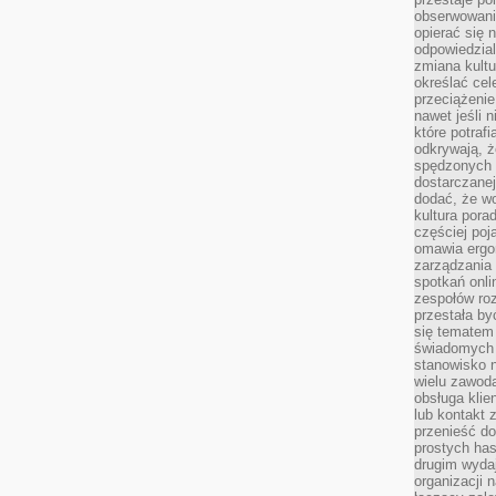
obserwowaniu
opierać się 
odpowiedzial
zmiana kultu
określać cel
przeciążenie
nawet jeśli 
które potraf
odkrywają, że
spędzonych 
dostarczanej
dodać, że wo
kultura pora
częściej poj
omawia ergo
zarządzania
spotkań onl
zespołów ro
przestała b
się tematem 
świadomych d
stanowisko n
wielu zawoda
obsługa klie
lub kontakt z
przenieść do
prostych ha
drugim wydaj
organizacji 