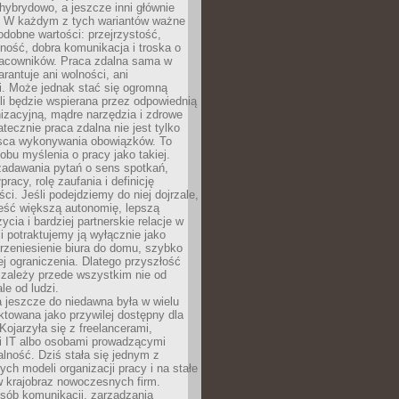
i hybrydowo, a jeszcze inni głównie
e. W każdym z tych wariantów ważne
dobne wartości: przejrzystość,
ność, dobra komunikacja i troska o
racowników. Praca zdalna sama w
arantuje ani wolności, ani
i. Może jednak stać się ogromną
li będzie wspierana przez odpowiednią
nizacyjną, mądre narzędzia i zdrowe
atecznie praca zdalna nie jest tylko
sca wykonywania obowiązków. To
bu myślenia o pracy jako takiej.
adawania pytań o sens spotkań,
racy, rolę zaufania i definicję
ci. Jeśli podejdziemy do niej dojrzale,
eść większą autonomię, lepszą
ycia i bardziej partnerskie relacje w
li potraktujemy ją wyłącznie jako
rzeniesienie biura do domu, szybko
jej ograniczenia. Dlatego przyszłość
 zależy przede wszystkim nie od
ale od ludzi.
 jeszcze do niedawna była w wielu
ktowana jako przywilej dostępny dla
 Kojarzyła się z freelancerami,
mi IT albo osobami prowadzącymi
alność. Dziś stała się jednym z
ych modeli organizacji pracy i na stałe
w krajobraz nowoczesnych firm.
sób komunikacji, zarządzania