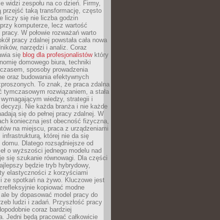
nie widzi zespołu na co dzień. Firmy,
ią przejść taką transformację, często
 liczy się nie liczba godzin
przy komputerze, lecz wartość
 pracy. W połowie rozważań warto
kół pracy zdalnej powstała cała nowa
dników, narzędzi i analiz. Coraz
awia się
blog dla profesjonalistów
który
nomię domowego biura, techniki
 czasem, sposoby prowadzenia
ine oraz budowania efektywnych
zproszonych. To znak, że praca zdalna
yć tymczasowym rozwiązaniem, a stała
wymagającym wiedzy, strategii i
ecyzji. Nie każda branża i nie każde
adają się do pełnej pracy zdalnej. W
ch konieczna jest obecność fizyczna,
ntów na miejscu, praca z urządzeniami
 infrastrukturą, której nie da się
 domu. Dlatego rozsądniejsze od
seł o wyższości jednego modelu nad
e się szukanie równowagi. Dla części
najlepszy będzie tryb hybrydowy,
ty elastyczności z korzyściami
i ze spotkań na żywo. Kluczowe jest
ezrefleksyjnie kopiować modne
, ale by dopasować model pracy do
rzeb ludzi i zadań. Przyszłość pracy
opodobnie coraz bardziej
a. Jedni będą pracować całkowicie