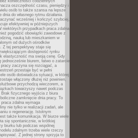
bez konieczności codziennych
nacza oszczędność czasu, pieniędzy i
 wielu osób to także szansa na lepsze
 dnia do własnego rytmu działania.
aczynać wcześniej i kończyć szybciej,
acuje efektywniej w późniejszych
W niektórych przypadkach praca zdalna
nież pogodzić obowiązki zawodowe z
rodziną, nauką lub mieszkaniem w
alonym od dużych ośrodków
 Z tej perspektywy staje się
zwiększającym dostępność rynku
ak elastyczność ma swoją cenę. Gdy
ę jednocześnie biurem, łatwo o zatarcie
 pracy zaczyna się rozciągać, a
estrzeń przestaje być w pełni
ele osób doświadcza sytuacji, w której
ostaje włączony dłużej niż powinien,
służbowe przychodzą wieczorem, a
iązkach towarzyszy nawet podczas
Brak fizycznego wyjścia z biura
boliczne zamknięcie dnia pracy. To
e praca zdalna wymaga
ny nie tylko w realizacji zadań, ale
aniu o regenerację. Istotnym
est także komunikacja. W biurze wiele
ia się spontanicznie, w krótkiej
y biurku lub podczas wspólnej
modelu zdalnym trzeba wiele rzeczy
apisywać. Z jednej strony sprzyja to