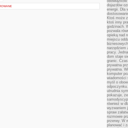
obowiązków 
dojazdów oz
OROWANE
energii. Dla
dostosowanie
Ktoś może z
ktoś inny pr
godzinach. 
pozwala rów
opieką nad 
miejscu odd
biznesowych.
narzędziem 
pracy. Jedn
dom staje si
granic. Czas
prywatna prz
prywatna. Wi
komputer poz
wiadomości 
myśl o obow
odpoczynku. 
utrudnia sym
pokazuje, ż
samodyscypli
również w db
wyzwaniem j
spraw załatw
rozmowie prz
przerwy. W 
planować i z