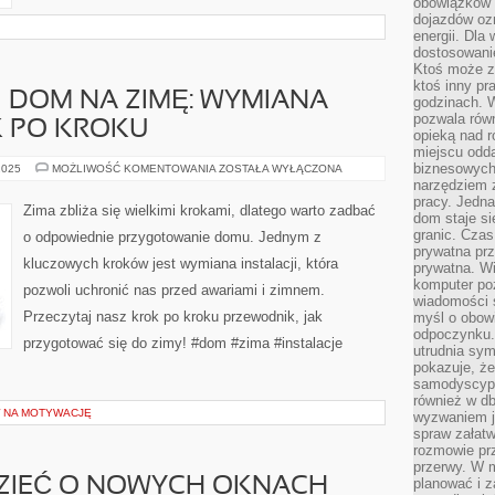
obowiązków 
dojazdów oz
energii. Dla
dostosowanie
Ktoś może z
ktoś inny pr
 DOM NA ZIMĘ: WYMIANA
godzinach. 
pozwala rów
K PO KROKU
opieką nad 
miejscu odd
biznesowych.
PRZYGOTUJ
2025
MOŻLIWOŚĆ KOMENTOWANIA
ZOSTAŁA WYŁĄCZONA
SWÓJ
narzędziem 
DOM
pracy. Jedn
NA
Zima zbliża się wielkimi krokami, dlatego warto zadbać
ZIMĘ:
dom staje si
WYMIANA
granic. Czas
o odpowiednie przygotowanie domu. Jednym z
INSTALACJI
prywatna prz
KROK
kluczowych kroków jest wymiana instalacji, która
PO
prywatna. Wi
KROKU
komputer poz
pozwoli uchronić nas przed awariami i zimnem.
wiadomości 
Przeczytaj nasz krok po kroku przewodnik, jak
myśl o obow
odpoczynku. 
przygotować się do zimy! #dom #zima #instalacje
utrudnia sym
pokazuje, ż
samodyscypli
również w db
 NA MOTYWACJĘ
wyzwaniem j
spraw załatw
rozmowie prz
przerwy. W 
DZIEĆ O NOWYCH OKNACH
planować i z