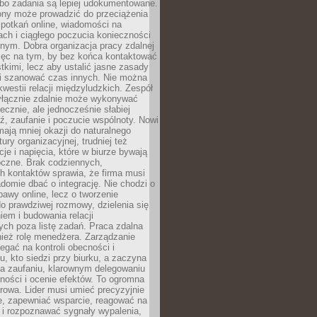
 bo zadania są lepiej udokumentowane.
rony może prowadzić do przeciążenia
potkań online, wiadomości na
ch i ciągłego poczucia konieczności
nym. Dobra organizacja pracy zdalnej
ięc na tym, by bez końca kontaktować
tkimi, lecz aby ustalić jasne zasady
 i szanować czas innych. Nie można
kwestii relacji międzyludzkich. Zespół
yłącznie zdalnie może wykonywać
ecznie, ale jednocześnie słabiej
, zaufanie i poczucie wspólnoty. Nowi
ają mniej okazji do naturalnego
ury organizacyjnej, trudniej też
e i napięcia, które w biurze bywają
oczne. Brak codziennych,
h kontaktów sprawia, że firma musi
adomie dbać o integrację. Nie chodzi o
awy online, lecz o tworzenie
do prawdziwej rozmowy, dzielenia się
em i budowania relacji
ch poza listę zadań. Praca zdalna
ież rolę menedżera. Zarządzanie
legać na kontroli obecności i
, kto siedzi przy biurku, a zaczyna
na zaufaniu, klarownym delegowaniu
ności i ocenie efektów. To ogromna
rowa. Lider musi umieć precyzyjnie
e, zapewniać wsparcie, reagować na
 i rozpoznawać sygnały wypalenia,