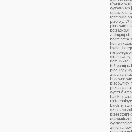
również w db
wyzwaniem j
spraw załatw
rozmowie prz
przerwy. W 
planować i z
porządkowi,
Z drugiej st
nadmiarem s
komunikatora
bycia dostęp
nie polega w
się ze wszys
komunikacji
też pomijać 
pracujący w
zadania skut
budować więź
pracownicy m
poznania kult
wyczuć emocj
bardziej wid
nieformalnyc
bardziej świ
sztuczne zab
przestrzeni 
doświadczeni
wykraczający
zmienia równ
przestaje po