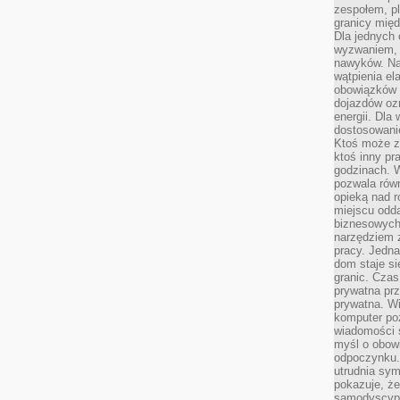
zespołem, p
granicy mię
Dla jednych 
wyzwaniem, 
nawyków. Naj
wątpienia e
obowiązków 
dojazdów oz
energii. Dla
dostosowanie
Ktoś może z
ktoś inny pr
godzinach. 
pozwala rów
opieką nad 
miejscu odd
biznesowych.
narzędziem 
pracy. Jedn
dom staje si
granic. Czas
prywatna prz
prywatna. Wi
komputer poz
wiadomości 
myśl o obow
odpoczynku. 
utrudnia sym
pokazuje, ż
samodyscypli