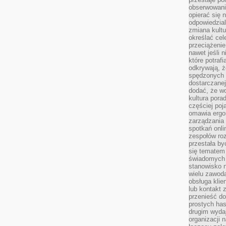
obserwowaniu
opierać się 
odpowiedzial
zmiana kultu
określać cel
przeciążenie
nawet jeśli 
które potraf
odkrywają, że
spędzonych 
dostarczanej
dodać, że wo
kultura pora
częściej poj
omawia ergo
zarządzania
spotkań onl
zespołów ro
przestała b
się tematem 
świadomych d
stanowisko n
wielu zawoda
obsługa klie
lub kontakt z
przenieść do
prostych ha
drugim wydaj
organizacji 