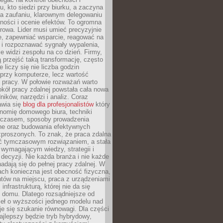
, kto siedzi przy biurku, a zaczyna
na zaufaniu, klarownym delegowaniu
ności i ocenie efektów. To ogromna
rowa. Lider musi umieć precyzyjnie
e, zapewniać wsparcie, reagować na
 i rozpoznawać sygnały wypalenia,
nie widzi zespołu na co dzień. Firmy,
ią przejść taką transformację, często
 liczy się nie liczba godzin
przy komputerze, lecz wartość
 pracy. W połowie rozważań warto
kół pracy zdalnej powstała cała nowa
dników, narzędzi i analiz. Coraz
awia się
blog dla profesjonalistów
który
nomię domowego biura, techniki
 czasem, sposoby prowadzenia
ine oraz budowania efektywnych
zproszonych. To znak, że praca zdalna
yć tymczasowym rozwiązaniem, a stała
wymagającym wiedzy, strategii i
ecyzji. Nie każda branża i nie każde
adają się do pełnej pracy zdalnej. W
ch konieczna jest obecność fizyczna,
ntów na miejscu, praca z urządzeniami
 infrastrukturą, której nie da się
 domu. Dlatego rozsądniejsze od
seł o wyższości jednego modelu nad
e się szukanie równowagi. Dla części
najlepszy będzie tryb hybrydowy,