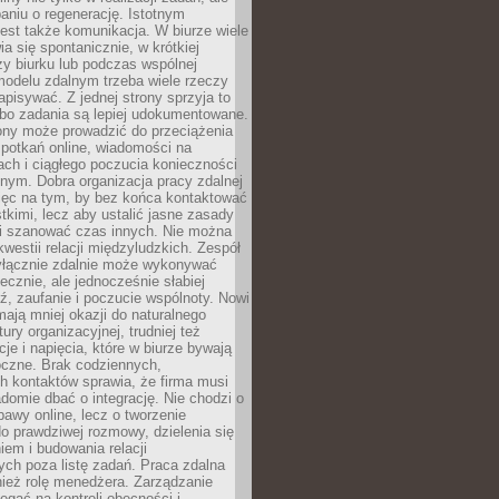
aniu o regenerację. Istotnym
est także komunikacja. W biurze wiele
ia się spontanicznie, w krótkiej
y biurku lub podczas wspólnej
modelu zdalnym trzeba wiele rzeczy
apisywać. Z jednej strony sprzyja to
 bo zadania są lepiej udokumentowane.
rony może prowadzić do przeciążenia
potkań online, wiadomości na
ch i ciągłego poczucia konieczności
nym. Dobra organizacja pracy zdalnej
ięc na tym, by bez końca kontaktować
tkimi, lecz aby ustalić jasne zasady
 i szanować czas innych. Nie można
kwestii relacji międzyludzkich. Zespół
yłącznie zdalnie może wykonywać
ecznie, ale jednocześnie słabiej
, zaufanie i poczucie wspólnoty. Nowi
ają mniej okazji do naturalnego
ury organizacyjnej, trudniej też
e i napięcia, które w biurze bywają
oczne. Brak codziennych,
h kontaktów sprawia, że firma musi
adomie dbać o integrację. Nie chodzi o
awy online, lecz o tworzenie
do prawdziwej rozmowy, dzielenia się
em i budowania relacji
ch poza listę zadań. Praca zdalna
ież rolę menedżera. Zarządzanie
legać na kontroli obecności i