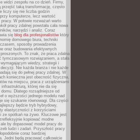
nie widzi zespołu na co dzień. Firmy,
ią przejść taką transformację, często
 liczy się nie liczba godzin
przy komputerze, lecz wartość
 pracy. W połowie rozważań warto
kół pracy zdalnej powstała cała nowa
dników, narzędzi i analiz. Coraz
awia się
blog dla profesjonalistów
który
nomię domowego biura, techniki
 czasem, sposoby prowadzenia
ine oraz budowania efektywnych
zproszonych. To znak, że praca zdalna
yć tymczasowym rozwiązaniem, a stała
wymagającym wiedzy, strategii i
ecyzji. Nie każda branża i nie każde
adają się do pełnej pracy zdalnej. W
ch konieczna jest obecność fizyczna,
ntów na miejscu, praca z urządzeniami
 infrastrukturą, której nie da się
 domu. Dlatego rozsądniejsze od
seł o wyższości jednego modelu nad
e się szukanie równowagi. Dla części
najlepszy będzie tryb hybrydowy,
ty elastyczności z korzyściami
i ze spotkań na żywo. Kluczowe jest
ezrefleksyjnie kopiować modne
, ale by dopasować model pracy do
rzeb ludzi i zadań. Przyszłość pracy
opodobnie coraz bardziej
a. Jedni będą pracować całkowicie