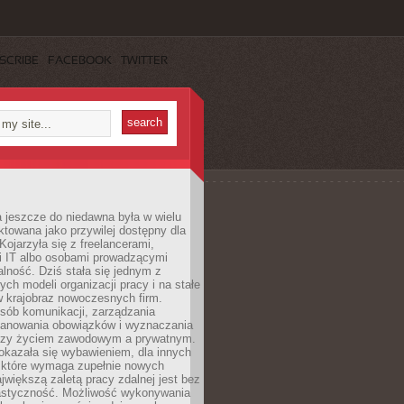
SCRIBE
FACEBOOK
TWITTER
 jeszcze do niedawna była w wielu
ktowana jako przywilej dostępny dla
 Kojarzyła się z freelancerami,
mi IT albo osobami prowadzącymi
alność. Dziś stała się jednym z
ych modeli organizacji pracy i na stałe
w krajobraz nowoczesnych firm.
sób komunikacji, zarządzania
lanowania obowiązków i wyznaczania
dzy życiem zawodowym a prywatnym.
okazała się wybawieniem, dla innych
które wymaga zupełnie nowych
większą zaletą pracy zdalnej jest bez
lastyczność. Możliwość wykonywania