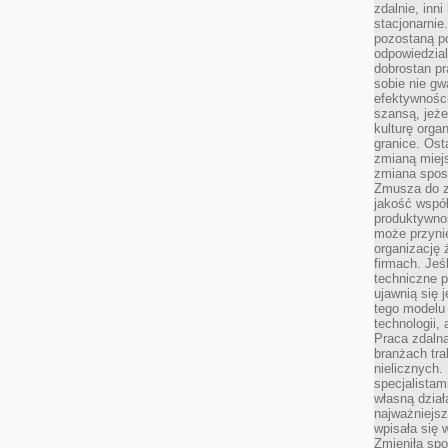
zdalnie, inn
stacjonarni
pozostaną po
odpowiedzial
dobrostan p
sobie nie gw
efektywnośc
szansą, jeże
kulturę orga
granice. Ost
zmianą miej
zmiana sposo
Zmusza do z
jakość współp
produktywnoś
może przyni
organizację ż
firmach. Jeś
techniczne p
ujawnią się 
tego modelu
technologii, 
Praca zdalna
branżach tra
nielicznych.
specjalista
własną dział
najważniejsz
wpisała się 
Zmieniła spo