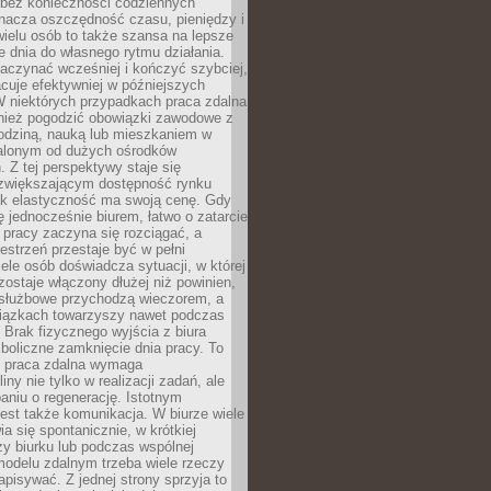
bez konieczności codziennych
nacza oszczędność czasu, pieniędzy i
 wielu osób to także szansa na lepsze
 dnia do własnego rytmu działania.
aczynać wcześniej i kończyć szybciej,
acuje efektywniej w późniejszych
W niektórych przypadkach praca zdalna
nież pogodzić obowiązki zawodowe z
rodziną, nauką lub mieszkaniem w
alonym od dużych ośrodków
 Z tej perspektywy staje się
zwiększającym dostępność rynku
ak elastyczność ma swoją cenę. Gdy
ę jednocześnie biurem, łatwo o zatarcie
 pracy zaczyna się rozciągać, a
estrzeń przestaje być w pełni
ele osób doświadcza sytuacji, w której
ostaje włączony dłużej niż powinien,
służbowe przychodzą wieczorem, a
iązkach towarzyszy nawet podczas
Brak fizycznego wyjścia z biura
boliczne zamknięcie dnia pracy. To
e praca zdalna wymaga
ny nie tylko w realizacji zadań, ale
aniu o regenerację. Istotnym
est także komunikacja. W biurze wiele
ia się spontanicznie, w krótkiej
y biurku lub podczas wspólnej
modelu zdalnym trzeba wiele rzeczy
apisywać. Z jednej strony sprzyja to