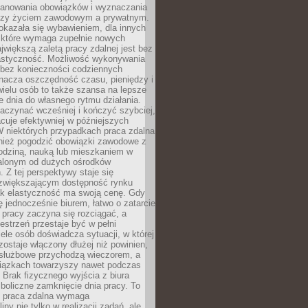
lanowania obowiązków i wyznaczania
dzy życiem zawodowym a prywatnym.
okazała się wybawieniem, dla innych
które wymaga zupełnie nowych
większą zaletą pracy zdalnej jest bez
lastyczność. Możliwość wykonywania
bez konieczności codziennych
nacza oszczędność czasu, pieniędzy i
 wielu osób to także szansa na lepsze
 dnia do własnego rytmu działania.
aczynać wcześniej i kończyć szybciej,
acuje efektywniej w późniejszych
W niektórych przypadkach praca zdalna
nież pogodzić obowiązki zawodowe z
rodziną, nauką lub mieszkaniem w
alonym od dużych ośrodków
 Z tej perspektywy staje się
zwiększającym dostępność rynku
ak elastyczność ma swoją cenę. Gdy
ę jednocześnie biurem, łatwo o zatarcie
 pracy zaczyna się rozciągać, a
estrzeń przestaje być w pełni
ele osób doświadcza sytuacji, w której
ostaje włączony dłużej niż powinien,
służbowe przychodzą wieczorem, a
iązkach towarzyszy nawet podczas
Brak fizycznego wyjścia z biura
boliczne zamknięcie dnia pracy. To
e praca zdalna wymaga
ny nie tylko w realizacji zadań, ale