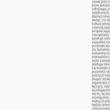
nawet jeśli 
które potraf
odkrywają, że
spędzonych 
dostarczanej
dodać, że wo
kultura pora
częściej poj
omawia ergo
zarządzania
spotkań onl
zespołów ro
przestała b
się tematem 
świadomych d
stanowisko n
wielu zawoda
obsługa klie
lub kontakt z
przenieść do
prostych ha
drugim wydaj
organizacji 
łączący zale
wynikającym
nie to, by b
rozwiązania
realnych pot
będzie prawd
zróżnicowan