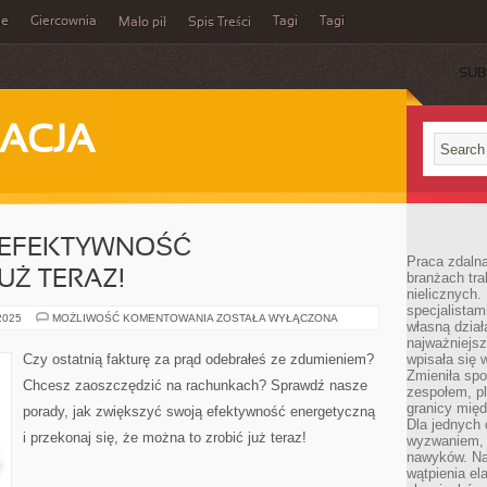
ie
Giercownia
Tagi
Tagi
Mało pił
Spis Treści
SUB
ACJA
 EFEKTYWNOŚĆ
Praca zdalna
UŻ TERAZ!
branżach tra
nielicznych.
specjalista
ZWIĘKSZ
 2025
MOŻLIWOŚĆ KOMENTOWANIA
ZOSTAŁA WYŁĄCZONA
własną dział
SWOJĄ
EFEKTYWNOŚĆ
najważniejsz
ENERGETYCZNĄ
Czy ostatnią fakturę za prąd odebrałeś ze zdumieniem?
wpisała się 
JUŻ
Zmieniła spo
TERAZ!
Chcesz zaoszczędzić na rachunkach? Sprawdź nasze
zespołem, p
granicy mię
porady, jak zwiększyć swoją efektywność energetyczną
Dla jednych 
i przekonaj się, że można to zrobić już teraz!
wyzwaniem, 
nawyków. Naj
wątpienia e