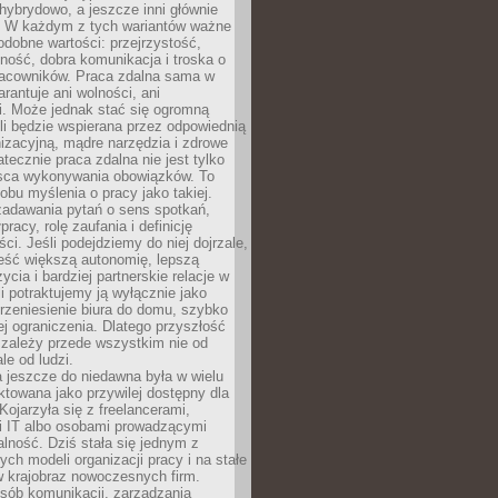
i hybrydowo, a jeszcze inni głównie
e. W każdym z tych wariantów ważne
dobne wartości: przejrzystość,
ność, dobra komunikacja i troska o
racowników. Praca zdalna sama w
arantuje ani wolności, ani
i. Może jednak stać się ogromną
li będzie wspierana przez odpowiednią
nizacyjną, mądre narzędzia i zdrowe
atecznie praca zdalna nie jest tylko
sca wykonywania obowiązków. To
bu myślenia o pracy jako takiej.
adawania pytań o sens spotkań,
racy, rolę zaufania i definicję
ci. Jeśli podejdziemy do niej dojrzale,
eść większą autonomię, lepszą
ycia i bardziej partnerskie relacje w
li potraktujemy ją wyłącznie jako
rzeniesienie biura do domu, szybko
jej ograniczenia. Dlatego przyszłość
 zależy przede wszystkim nie od
ale od ludzi.
 jeszcze do niedawna była w wielu
ktowana jako przywilej dostępny dla
 Kojarzyła się z freelancerami,
mi IT albo osobami prowadzącymi
alność. Dziś stała się jednym z
ych modeli organizacji pracy i na stałe
w krajobraz nowoczesnych firm.
sób komunikacji, zarządzania