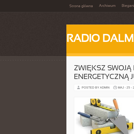
Archiwum
Biegan
Strona główna
RADIO DALM
ZWIĘKSZ SWOJĄ
ENERGETYCZNĄ J
POSTED BY ADMIN
MAJ - 25 -