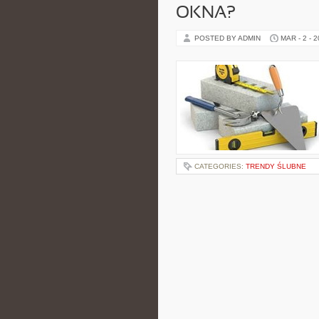
OKNA?
POSTED BY ADMIN
MAR - 2 - 
CATEGORIES:
TRENDY ŚLUBNE