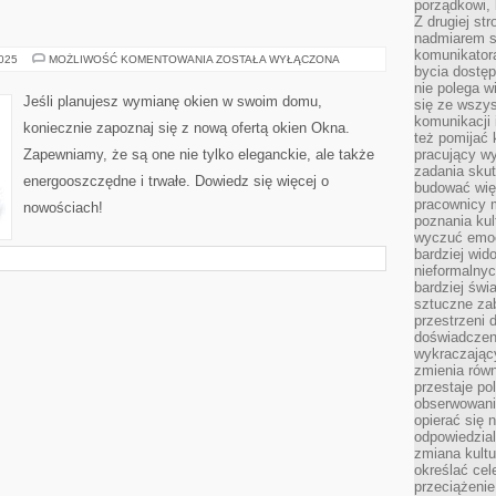
porządkowi,
Z drugiej st
nadmiarem s
komunikatora
CO
2025
MOŻLIWOŚĆ KOMENTOWANIA
ZOSTAŁA WYŁĄCZONA
bycia dostęp
MUSISZ
WIEDZIEĆ
nie polega w
O
Jeśli planujesz wymianę okien w swoim domu,
się ze wszys
NOWYCH
OKNACH
komunikacji
koniecznie zapoznaj się z nową ofertą okien Okna.
OKNA?
też pomijać 
Zapewniamy, że są one nie tylko eleganckie, ale także
pracujący w
zadania skut
energooszczędne i trwałe. Dowiedz się więcej o
budować więź
pracownicy m
nowościach!
poznania kult
wyczuć emocj
bardziej wid
nieformalnyc
bardziej świ
sztuczne zab
przestrzeni 
doświadczeni
wykraczający
zmienia równ
przestaje po
obserwowaniu
opierać się 
odpowiedzial
zmiana kultu
określać cel
przeciążenie