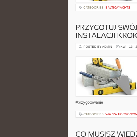
CATEGORIES:
BALTICAYACHTS
PRZYGOTUJ SWÓJ
INSTALACJI KRO
POSTED BY ADMIN
KWI - 13 - 
#przygotowanie
CATEGORIES:
WPŁYW HORMONÓW
CO MUSISZ WIE