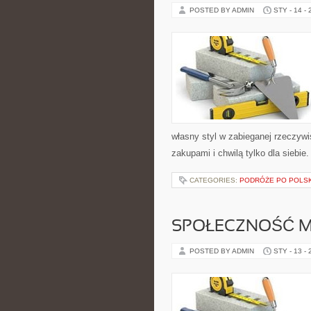
POSTED BY ADMIN
STY - 14 -
własny styl w zabieganej rzeczyw
zakupami i chwilą tylko dla siebi
CATEGORIES:
PODRÓŻE PO POLS
SPOŁECZNOŚĆ M
POSTED BY ADMIN
STY - 13 -