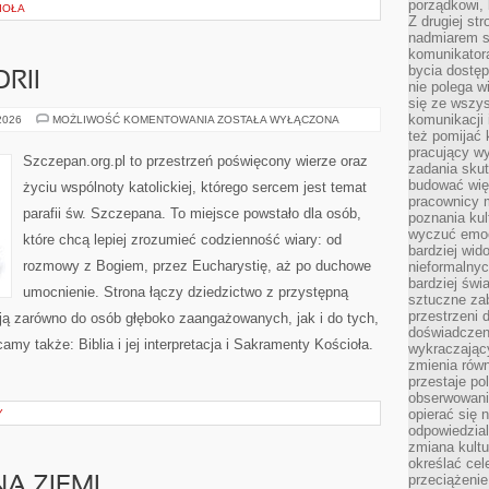
porządkowi,
IOŁA
Z drugiej st
nadmiarem s
komunikatora
bycia dostęp
RII
nie polega w
się ze wszys
komunikacji
KOŚCIÓŁ
 2026
MOŻLIWOŚĆ KOMENTOWANIA
ZOSTAŁA WYŁĄCZONA
W
też pomijać 
HISTORII
pracujący w
Szczepan.org.pl to przestrzeń poświęcony wierze oraz
zadania skut
budować więź
życiu wspólnoty katolickiej, którego sercem jest temat
pracownicy m
parafii św. Szczepana. To miejsce powstało dla osób,
poznania kult
wyczuć emocj
które chcą lepiej zrozumieć codzienność wiary: od
bardziej wid
rozmowy z Bogiem, przez Eucharystię, aż po duchowe
nieformalnyc
bardziej świ
umocnienie. Strona łączy dziedzictwo z przystępną
sztuczne zab
przestrzeni 
iają zarówno do osób głęboko zaangażowanych, jak i do tych,
doświadczeni
amy także: Biblia i jej interpretacja i Sakramenty Kościoła.
wykraczający
zmienia równ
przestaje po
obserwowaniu
opierać się 
Y
odpowiedzial
zmiana kultu
określać cel
przeciążenie
NA ZIEMI