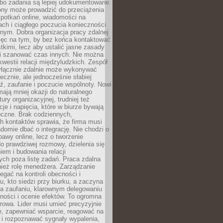
 bo zadania są lepiej udokumentowane.
rony może prowadzić do przeciążenia
potkań online, wiadomości na
ch i ciągłego poczucia konieczności
nym. Dobra organizacja pracy zdalnej
ięc na tym, by bez końca kontaktować
tkimi, lecz aby ustalić jasne zasady
 i szanować czas innych. Nie można
kwestii relacji międzyludzkich. Zespół
yłącznie zdalnie może wykonywać
ecznie, ale jednocześnie słabiej
, zaufanie i poczucie wspólnoty. Nowi
ają mniej okazji do naturalnego
ury organizacyjnej, trudniej też
e i napięcia, które w biurze bywają
oczne. Brak codziennych,
h kontaktów sprawia, że firma musi
adomie dbać o integrację. Nie chodzi o
awy online, lecz o tworzenie
do prawdziwej rozmowy, dzielenia się
em i budowania relacji
ch poza listę zadań. Praca zdalna
ież rolę menedżera. Zarządzanie
legać na kontroli obecności i
, kto siedzi przy biurku, a zaczyna
na zaufaniu, klarownym delegowaniu
ności i ocenie efektów. To ogromna
rowa. Lider musi umieć precyzyjnie
e, zapewniać wsparcie, reagować na
 i rozpoznawać sygnały wypalenia,