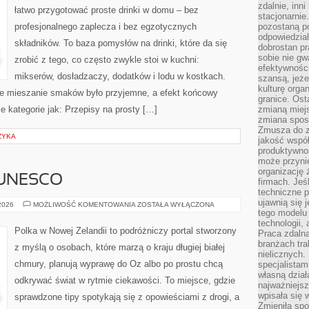
zdalnie, inn
łatwo przygotować proste drinki w domu – bez
stacjonarni
profesjonalnego zaplecza i bez egzotycznych
pozostaną po
odpowiedzial
składników. To baza pomysłów na drinki, które da się
dobrostan p
sobie nie gw
zrobić z tego, co często zwykle stoi w kuchni:
efektywnośc
mikserów, dosładzaczy, dodatków i lodu w kostkach.
szansą, jeże
kulturę orga
we mieszanie smaków było przyjemne, a efekt końcowy
granice. Ost
e kategorie jak: Przepisy na prosty […]
zmianą miej
zmiana sposo
Zmusza do z
ZYKA
jakość współp
produktywnoś
może przyni
organizację ż
 UNESCO
firmach. Jeś
techniczne p
ujawnią się 
MIEJSCA
 2026
MOŻLIWOŚĆ KOMENTOWANIA
ZOSTAŁA WYŁĄCZONA
Z
tego modelu
LISTY
technologii, 
UNESCO
Polka w Nowej Zelandii to podróżniczy portal stworzony
Praca zdalna
branżach tra
z myślą o osobach, które marzą o kraju długiej białej
nielicznych.
chmury, planują wyprawę do Oz albo po prostu chcą
specjalista
własną dział
odkrywać świat w rytmie ciekawości. To miejsce, gdzie
najważniejsz
wpisała się 
sprawdzone tipy spotykają się z opowieściami z drogi, a
Zmieniła spo