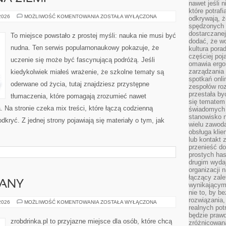
nawet jeśli 
które potraf
HISTORIA
 2026
MOŻLIWOŚĆ KOMENTOWANIA
ZOSTAŁA WYŁĄCZONA
odkrywają, że
ŻYCIA
spędzonych 
NA
ZIEMI
dostarczanej
To miejsce powstało z prostej myśli: nauka nie musi być
dodać, że wo
nudna. Ten serwis popularnonaukowy pokazuje, że
kultura pora
częściej poj
uczenie się może być fascynującą podróżą. Jeśli
omawia ergo
zarządzania
kiedykolwiek miałeś wrażenie, że szkolne tematy są
spotkań onl
oderwane od życia, tutaj znajdziesz przystępne
zespołów ro
przestała b
tłumaczenia, które pomagają zrozumieć nawet
się tematem 
. Na stronie czeka mix treści, które łączą codzienną
świadomych d
stanowisko n
kryć. Z jednej strony pojawiają się materiały o tym, jak
wielu zawoda
obsługa klie
lub kontakt z
przenieść do
prostych ha
drugim wydaj
organizacji 
łączący zale
IANY
wynikającym
nie to, by b
rozwiązania
RUM
 2026
MOŻLIWOŚĆ KOMENTOWANIA
ZOSTAŁA WYŁĄCZONA
realnych pot
I
JEGO
będzie prawd
ODMIANY
zrobdrinka.pl to przyjazne miejsce dla osób, które chcą
zróżnicowan