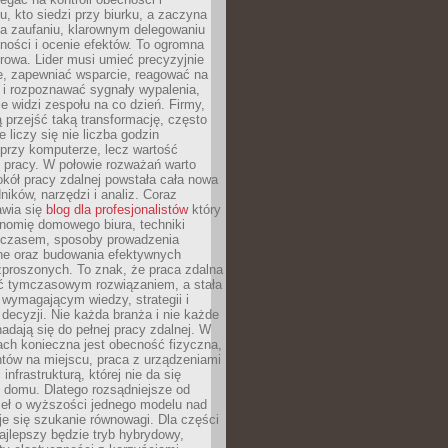
, kto siedzi przy biurku, a zaczyna
na zaufaniu, klarownym delegowaniu
ności i ocenie efektów. To ogromna
rowa. Lider musi umieć precyzyjnie
e, zapewniać wsparcie, reagować na
 i rozpoznawać sygnały wypalenia,
nie widzi zespołu na co dzień. Firmy,
ią przejść taką transformację, często
 liczy się nie liczba godzin
przy komputerze, lecz wartość
 pracy. W połowie rozważań warto
kół pracy zdalnej powstała cała nowa
dników, narzędzi i analiz. Coraz
awia się
blog dla profesjonalistów
który
nomię domowego biura, techniki
 czasem, sposoby prowadzenia
ine oraz budowania efektywnych
zproszonych. To znak, że praca zdalna
yć tymczasowym rozwiązaniem, a stała
wymagającym wiedzy, strategii i
ecyzji. Nie każda branża i nie każde
adają się do pełnej pracy zdalnej. W
ch konieczna jest obecność fizyczna,
ntów na miejscu, praca z urządzeniami
 infrastrukturą, której nie da się
 domu. Dlatego rozsądniejsze od
seł o wyższości jednego modelu nad
e się szukanie równowagi. Dla części
najlepszy będzie tryb hybrydowy,