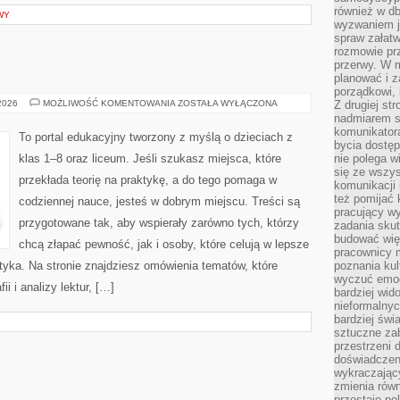
również w db
WY
wyzwaniem j
spraw załatw
rozmowie prz
przerwy. W 
planować i z
porządkowi,
RELIGIA
 2026
MOŻLIWOŚĆ KOMENTOWANIA
ZOSTAŁA WYŁĄCZONA
Z drugiej st
/
nadmiarem s
ETYKA
komunikatora
To portal edukacyjny tworzony z myślą o dzieciach z
bycia dostęp
klas 1–8 oraz liceum. Jeśli szukasz miejsca, które
nie polega w
się ze wszys
przekłada teorię na praktykę, a do tego pomaga w
komunikacji
też pomijać 
codziennej nauce, jesteś w dobrym miejscu. Treści są
pracujący w
przygotowane tak, aby wspierały zarówno tych, którzy
zadania skut
budować więź
chcą złapać pewność, jak i osoby, które celują w lepsze
pracownicy m
tyka. Na stronie znajdziesz omówienia tematów, które
poznania kult
wyczuć emocj
ii i analizy lektur, […]
bardziej wid
nieformalnyc
bardziej świ
sztuczne zab
przestrzeni 
doświadczeni
wykraczający
zmienia równ
przestaje po