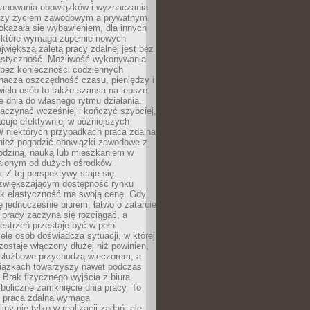
lanowania obowiązków i wyznaczania
dzy życiem zawodowym a prywatnym.
okazała się wybawieniem, dla innych
które wymaga zupełnie nowych
większą zaletą pracy zdalnej jest bez
lastyczność. Możliwość wykonywania
bez konieczności codziennych
nacza oszczędność czasu, pieniędzy i
 wielu osób to także szansa na lepsze
 dnia do własnego rytmu działania.
aczynać wcześniej i kończyć szybciej,
acuje efektywniej w późniejszych
W niektórych przypadkach praca zdalna
nież pogodzić obowiązki zawodowe z
rodziną, nauką lub mieszkaniem w
alonym od dużych ośrodków
 Z tej perspektywy staje się
zwiększającym dostępność rynku
ak elastyczność ma swoją cenę. Gdy
ę jednocześnie biurem, łatwo o zatarcie
 pracy zaczyna się rozciągać, a
estrzeń przestaje być w pełni
ele osób doświadcza sytuacji, w której
ostaje włączony dłużej niż powinien,
służbowe przychodzą wieczorem, a
iązkach towarzyszy nawet podczas
Brak fizycznego wyjścia z biura
boliczne zamknięcie dnia pracy. To
e praca zdalna wymaga
ny nie tylko w realizacji zadań, ale