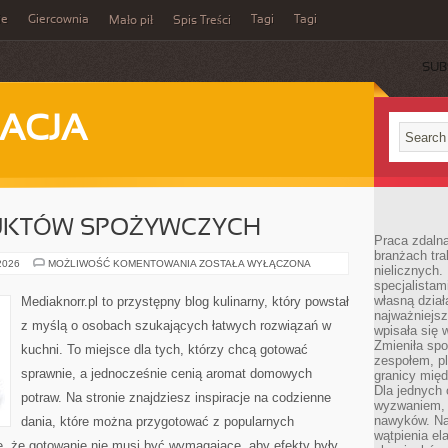
ie
Giercownia
Tagi
Tagi
Mało pił
Spis Treści
SUB
ACJA
UKTÓW SPOŻYWCZYCH
Praca zdalna
branżach tra
RECENZJE
 2026
MOŻLIWOŚĆ KOMENTOWANIA
ZOSTAŁA WYŁĄCZONA
nielicznych.
PRODUKTÓW
specjalista
SPOŻYWCZYCH
własną dział
Mediaknorr.pl to przystępny blog kulinarny, który powstał
najważniejsz
z myślą o osobach szukających łatwych rozwiązań w
wpisała się 
Zmieniła spo
kuchni. To miejsce dla tych, którzy chcą gotować
zespołem, p
sprawnie, a jednocześnie cenią aromat domowych
granicy mię
Dla jednych 
potraw. Na stronie znajdziesz inspiracje na codzienne
wyzwaniem, 
nawyków. Naj
dania, które można przygotować z popularnych
wątpienia e
e, że gotowanie nie musi być wymagające, aby efekty były