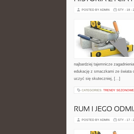
POSTED BY ADMIN
STY - 18 -
najbardziej tajemnicze zagadnienia
edukację z smaczkami ze świata od
uczyć się skuteczniej, […]
CATEGORIES:
TRENDY SEZONOWE
RUM I JEGO ODM
POSTED BY ADMIN
STY - 17 -