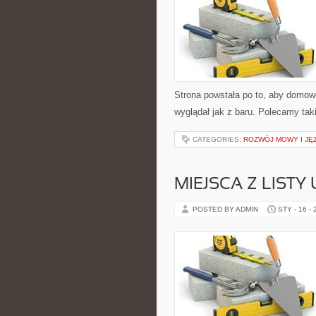
Strona powstała po to, aby domo
wyglądał jak z baru. Polecamy taki
CATEGORIES:
ROZWÓJ MOWY I JĘ
MIEJSCA Z LISTY
POSTED BY ADMIN
STY - 16 -