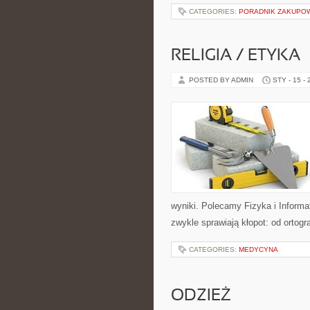
CATEGORIES:
PORADNIK ZAKUPO
RELIGIA / ETYKA
POSTED BY ADMIN
STY - 15 -
wyniki. Polecamy Fizyka i Informa
zwykle sprawiają kłopot: od ortograf
CATEGORIES:
MEDYCYNA
ODZIEŻ