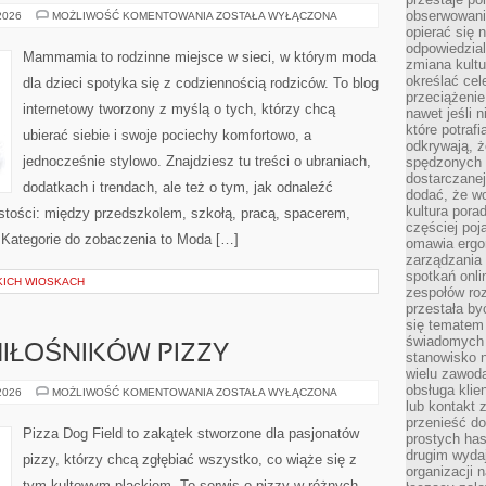
obserwowaniu
ODZIEŻ
 2026
MOŻLIWOŚĆ KOMENTOWANIA
ZOSTAŁA WYŁĄCZONA
opierać się 
odpowiedzial
Mammamia to rodzinne miejsce w sieci, w którym moda
zmiana kultu
określać cel
dla dzieci spotyka się z codziennością rodziców. To blog
przeciążenie
internetowy tworzony z myślą o tych, którzy chcą
nawet jeśli 
które potraf
ubierać siebie i swoje pociechy komfortowo, a
odkrywają, że
jednocześnie stylowo. Znajdziesz tu treści o ubraniach,
spędzonych 
dostarczanej
dodatkach i trendach, ale też o tym, jak odnaleźć
dodać, że wo
kultura pora
istości: między przedszkolem, szkołą, pracą, spacerem,
częściej poj
e. Kategorie do zobaczenia to Moda […]
omawia ergo
zarządzania
spotkań onl
KICH WIOSKACH
zespołów ro
przestała b
się tematem 
świadomych d
IŁOŚNIKÓW PIZZY
stanowisko n
wielu zawoda
obsługa klie
SPOŁECZNOŚĆ
 2026
MOŻLIWOŚĆ KOMENTOWANIA
ZOSTAŁA WYŁĄCZONA
MIŁOŚNIKÓW
lub kontakt z
PIZZY
przenieść do
Pizza Dog Field to zakątek stworzone dla pasjonatów
prostych ha
drugim wydaj
pizzy, którzy chcą zgłębiać wszystko, co wiąże się z
organizacji 
tym kultowym plackiem. To serwis o pizzy w różnych