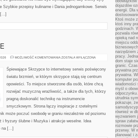
obowiązków 
dojazdów oz
 Szybkie przepisy kulinarne i Dania jednogarnkowe. Serwis
energii. Dla
 […]
dostosowanie
Ktoś może z
ktoś inny pr
godzinach. 
pozwala rów
opieką nad 
miejscu odd
E
biznesowych.
narzędziem 
pracy. Jedn
ŚLUB
 2026
MOŻLIWOŚĆ KOMENTOWANIA
ZOSTAŁA WYŁĄCZONA
dom staje si
W
PLENERZE
granic. Czas
Śpiewające Skrzypce to internetowy serwis poświęcony
prywatna prz
prywatna. Wi
światu brzmień, w którym skrzypce stają się centrum
komputer poz
opowieści. To miejsce stworzone dla osób, które chcą
wiadomości 
myśl o obow
rozwijać muzyczną wrażliwość, a także dla tych, którzy
odpoczynku. 
utrudnia sym
pragną doskonalić technikę na instrumencie
pokazuje, ż
smyczkowym. Strona łączy inspiracje z rzetelnymi
samodyscypli
również w db
lnik może poczuć swobodę w graniu niezależnie od poziomu
wyzwaniem j
 fryzury ślubne i Muzyka i atrakcje weselne. Idea
spraw załatw
rozmowie prz
ę na […]
przerwy. W 
planować i z