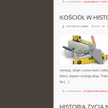
CATEGORIES:
SAKRAMENTY KOŚC
KOŚCIÓŁ W HISTO
POSTED BY ADMIN
STY - 20 -
narracją, dzięki czemu treści traf
którzy dopiero szukają drogi. Polec
Na […]
CATEGORIES:
STUDENTWPODROZ
HISTORIA ŻYCIA 