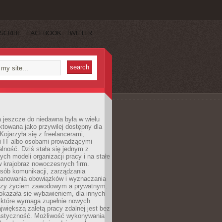
SCRIBE
FACEBOOK
TWITTER
 jeszcze do niedawna była w wielu
ktowana jako przywilej dostępny dla
 Kojarzyła się z freelancerami,
mi IT albo osobami prowadzącymi
alność. Dziś stała się jednym z
ych modeli organizacji pracy i na stałe
w krajobraz nowoczesnych firm.
sób komunikacji, zarządzania
lanowania obowiązków i wyznaczania
dzy życiem zawodowym a prywatnym.
okazała się wybawieniem, dla innych
które wymaga zupełnie nowych
większą zaletą pracy zdalnej jest bez
lastyczność. Możliwość wykonywania