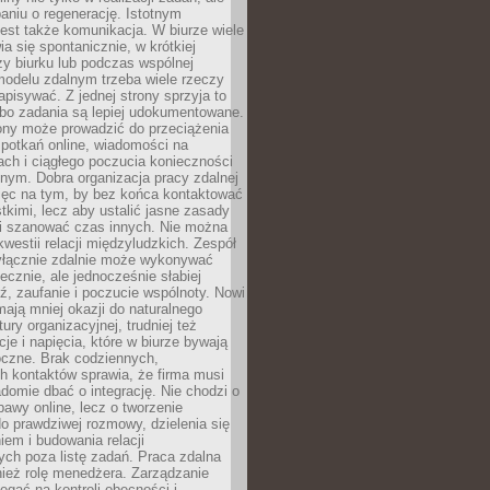
aniu o regenerację. Istotnym
est także komunikacja. W biurze wiele
ia się spontanicznie, w krótkiej
y biurku lub podczas wspólnej
modelu zdalnym trzeba wiele rzeczy
apisywać. Z jednej strony sprzyja to
 bo zadania są lepiej udokumentowane.
rony może prowadzić do przeciążenia
potkań online, wiadomości na
ch i ciągłego poczucia konieczności
nym. Dobra organizacja pracy zdalnej
ięc na tym, by bez końca kontaktować
tkimi, lecz aby ustalić jasne zasady
 i szanować czas innych. Nie można
kwestii relacji międzyludzkich. Zespół
yłącznie zdalnie może wykonywać
ecznie, ale jednocześnie słabiej
, zaufanie i poczucie wspólnoty. Nowi
ają mniej okazji do naturalnego
ury organizacyjnej, trudniej też
e i napięcia, które w biurze bywają
oczne. Brak codziennych,
h kontaktów sprawia, że firma musi
adomie dbać o integrację. Nie chodzi o
awy online, lecz o tworzenie
do prawdziwej rozmowy, dzielenia się
em i budowania relacji
ch poza listę zadań. Praca zdalna
ież rolę menedżera. Zarządzanie
legać na kontroli obecności i