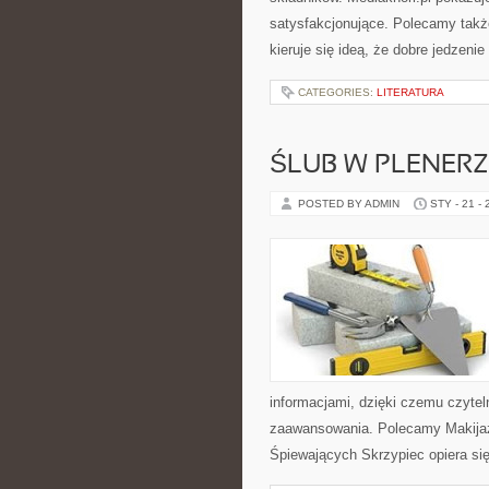
satysfakcjonujące. Polecamy także
kieruje się ideą, że dobre jedzenie
CATEGORIES:
LITERATURA
ŚLUB W PLENERZ
POSTED BY ADMIN
STY - 21 -
informacjami, dzięki czemu czyte
zaawansowania. Polecamy Makijaż i
Śpiewających Skrzypiec opiera si