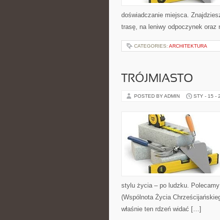
doświadczanie miejsca. Znajdziesz
trasę, na leniwy odpoczynek oraz
CATEGORIES:
ARCHITEKTURA
TRÓJMIASTO
POSTED BY ADMIN
STY - 15 -
stylu życia – po ludzku. Polecam
(Wspólnota Życia Chrześcijańskieg
właśnie ten rdzeń widać […]