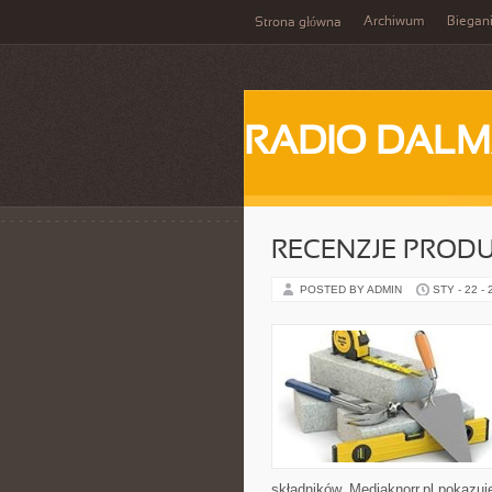
Archiwum
Biegan
Strona główna
RADIO DALM
RECENZJE PROD
POSTED BY ADMIN
STY - 22 -
składników. Mediaknorr.pl pokazuj