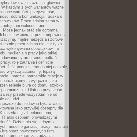
i hybrydowo, a jeszcze inni głównie
e. W każdym z tych wariantów ważne
dobne wartości: przejrzystość,
ność, dobra komunikacja i troska o
racowników. Praca zdalna sama w
arantuje ani wolności, ani
i. Może jednak stać się ogromną
li będzie wspierana przez odpowiednią
nizacyjną, mądre narzędzia i zdrowe
atecznie praca zdalna nie jest tylko
sca wykonywania obowiązków. To
bu myślenia o pracy jako takiej.
adawania pytań o sens spotkań,
racy, rolę zaufania i definicję
ci. Jeśli podejdziemy do niej dojrzale,
eść większą autonomię, lepszą
ycia i bardziej partnerskie relacje w
li potraktujemy ją wyłącznie jako
rzeniesienie biura do domu, szybko
jej ograniczenia. Dlatego przyszłość
 zależy przede wszystkim nie od
ale od ludzi.
 jeszcze do niedawna była w wielu
ktowana jako przywilej dostępny dla
 Kojarzyła się z freelancerami,
mi IT albo osobami prowadzącymi
alność. Dziś stała się jednym z
ych modeli organizacji pracy i na stałe
w krajobraz nowoczesnych firm.
sób komunikacji, zarządzania