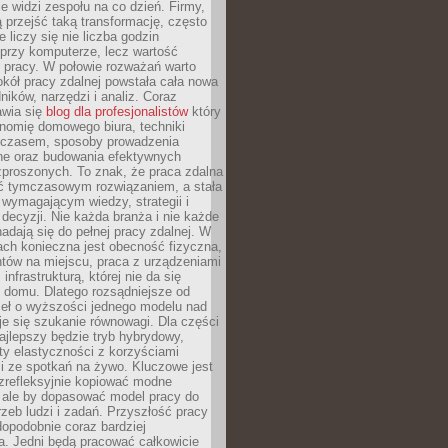
nie widzi zespołu na co dzień. Firmy,
ią przejść taką transformację, często
 liczy się nie liczba godzin
przy komputerze, lecz wartość
 pracy. W połowie rozważań warto
kół pracy zdalnej powstała cała nowa
dników, narzędzi i analiz. Coraz
awia się
blog dla profesjonalistów
który
nomię domowego biura, techniki
 czasem, sposoby prowadzenia
ine oraz budowania efektywnych
zproszonych. To znak, że praca zdalna
yć tymczasowym rozwiązaniem, a stała
wymagającym wiedzy, strategii i
ecyzji. Nie każda branża i nie każde
adają się do pełnej pracy zdalnej. W
ch konieczna jest obecność fizyczna,
ntów na miejscu, praca z urządzeniami
 infrastrukturą, której nie da się
 domu. Dlatego rozsądniejsze od
seł o wyższości jednego modelu nad
e się szukanie równowagi. Dla części
najlepszy będzie tryb hybrydowy,
ty elastyczności z korzyściami
i ze spotkań na żywo. Kluczowe jest
ezrefleksyjnie kopiować modne
, ale by dopasować model pracy do
rzeb ludzi i zadań. Przyszłość pracy
opodobnie coraz bardziej
a. Jedni będą pracować całkowicie