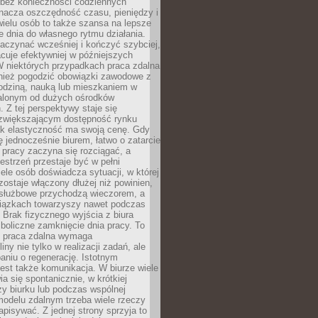
bez konieczności codziennych
nacza oszczędność czasu, pieniędzy i
 wielu osób to także szansa na lepsze
 dnia do własnego rytmu działania.
aczynać wcześniej i kończyć szybciej,
acuje efektywniej w późniejszych
W niektórych przypadkach praca zdalna
nież pogodzić obowiązki zawodowe z
rodziną, nauką lub mieszkaniem w
alonym od dużych ośrodków
 Z tej perspektywy staje się
zwiększającym dostępność rynku
ak elastyczność ma swoją cenę. Gdy
ę jednocześnie biurem, łatwo o zatarcie
 pracy zaczyna się rozciągać, a
estrzeń przestaje być w pełni
ele osób doświadcza sytuacji, w której
ostaje włączony dłużej niż powinien,
służbowe przychodzą wieczorem, a
iązkach towarzyszy nawet podczas
Brak fizycznego wyjścia z biura
boliczne zamknięcie dnia pracy. To
e praca zdalna wymaga
ny nie tylko w realizacji zadań, ale
aniu o regenerację. Istotnym
est także komunikacja. W biurze wiele
ia się spontanicznie, w krótkiej
y biurku lub podczas wspólnej
modelu zdalnym trzeba wiele rzeczy
apisywać. Z jednej strony sprzyja to