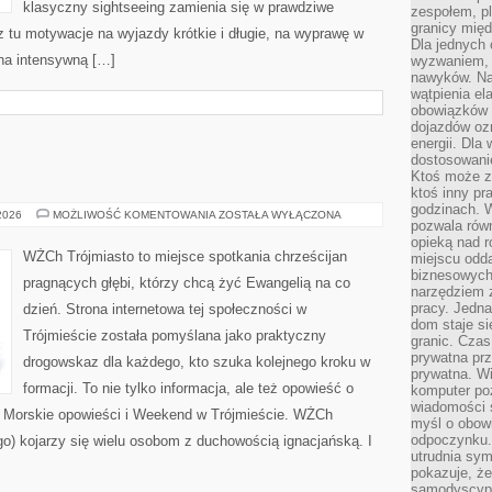
klasyczny sightseeing zamienia się w prawdziwe
zespołem, p
granicy mię
 tu motywacje na wyjazdy krótkie i długie, na wyprawę w
Dla jednych 
 na intensywną […]
wyzwaniem, 
nawyków. Naj
wątpienia e
obowiązków 
dojazdów oz
energii. Dla
dostosowanie
Ktoś może z
ktoś inny pr
godzinach. 
TRÓJMIASTO
 2026
MOŻLIWOŚĆ KOMENTOWANIA
ZOSTAŁA WYŁĄCZONA
pozwala rów
opieką nad 
WŻCh Trójmiasto to miejsce spotkania chrześcijan
miejscu odd
biznesowych.
pragnących głębi, którzy chcą żyć Ewangelią na co
narzędziem 
pracy. Jedn
dzień. Strona internetowa tej społeczności w
dom staje si
Trójmieście została pomyślana jako praktyczny
granic. Czas
prywatna prz
drogowskaz dla każdego, kto szuka kolejnego kroku w
prywatna. Wi
formacji. To nie tylko informacja, ale też opowieść o
komputer poz
wiadomości 
y Morskie opowieści i Weekend w Trójmieście. WŻCh
myśl o obow
odpoczynku. 
o) kojarzy się wielu osobom z duchowością ignacjańską. I
utrudnia sym
pokazuje, ż
samodyscypli